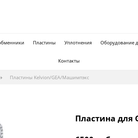
обменники
Пластины
Уплотнения
Оборудование 
Контакты
Пластины Kelvion/GEA/Машимпэкс
Пластина для 